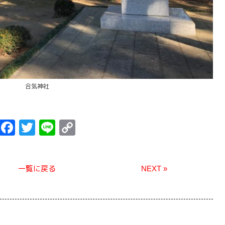
合気神社
F
T
Li
C
a
wi
n
o
c
tt
e
p
一覧に戻る
NEXT »
e
er
y
b
Li
o
n
o
k