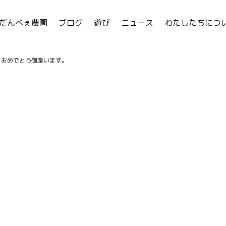
だんべぇ農園
ブログ
遊び
ニュース
わたしたちにつ
ておめでとう御座います。