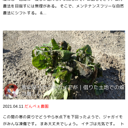
農法を目指すには無理がある。 そこで、メンテナンスフリーな自然
農法にシフトする。 &…
寒の戻りでジャガイモが｜借りた土地での畑
は難しい
2021.04.11
だんべぇ農園
この間の寒の戻りでどうやら氷点下を下回ったようで、ジャガイモ
がみんな凍傷です。 まあ大丈夫でしょう。 イチゴは元気です。 ト