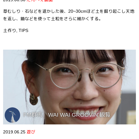
草むしり・石などを退かした後、20~30cmほど土を掘り起こし天地
を返し、鋤などを使って土粒をさらに細かくする。
土作り
,
TIPS
FM群馬 WAI WAI GROOVIN’観覧
2019.06.25
遊び