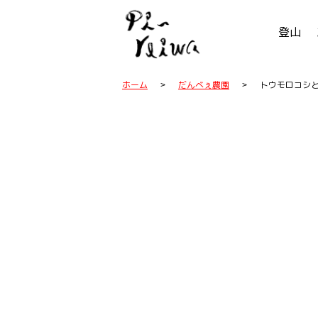
登山
ホーム
だんべぇ農園
トウモロコシ