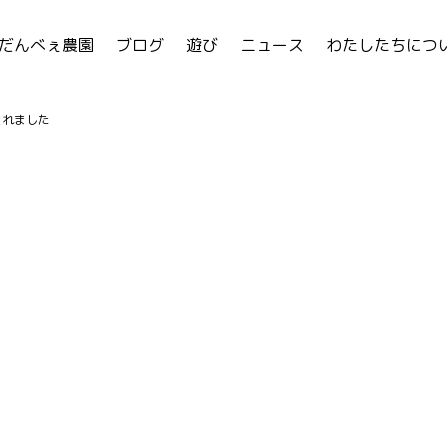
だんべぇ農園
ブログ
遊び
ニュース
わたしたちにつ
とれました