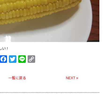
しい！
F
T
Li
C
a
wi
n
o
c
tt
e
p
一覧に戻る
NEXT »
e
er
y
b
Li
o
n
o
k