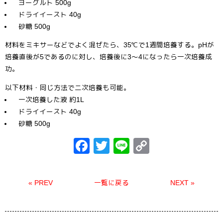
ヨーグルト 500g
ドライイースト 40g
砂糖 500g
材料をミキサーなどでよく混ぜたら、35℃で1週間培養する。pHが
培養直後が5であるのに対し、培養後に3～4になったら一次培養成
功。
以下材料・同じ方法で二次培養も可能。
一次培養した液 約1L
ドライイースト 40g
砂糖 500g
F
T
Li
C
a
wi
n
o
c
tt
e
p
« PREV
一覧に戻る
NEXT »
e
er
y
b
Li