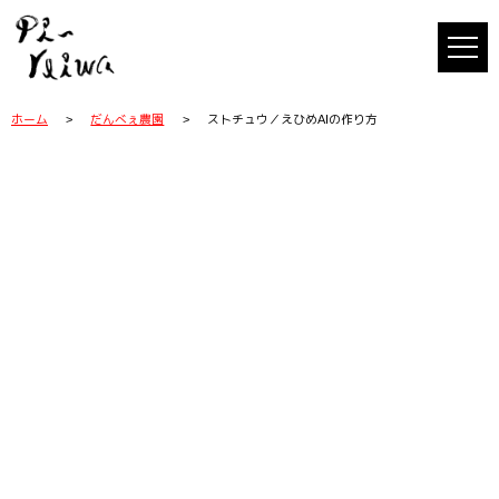
ホーム
だんべぇ農園
ストチュウ／えひめAIの作り方