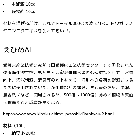
木酢液 10cc
穀物酢 10cc
材料を混ぜるだけ。これでトータル300倍の液になる。トウガラシ
やニンニクエキスを加えてもいい。
えひめAI
愛媛県産業技術研究所（旧愛媛県工業技術センター）で開発された
環境浄化微生物。もともとは家庭雑排水等の処理対策として、水質
向上、汚泥削減、消臭等の向上を図り、河川への負荷を軽減させる
ために使用されていた。浄化槽などの掃除、生ごみの消臭、洗濯、
食器洗いなどに使用されるが、500倍～1000倍に薄めて植物の葉面
に噴霧すると成育が良くなる。
https://www.town.kihoku.ehime.jp/soshiki/kankyou/2.html
材料
（10L）
納豆 約20粒